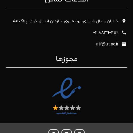
خیابان وصال شیرازی، رو به روی سازمان انتقال خون، پلاک 50
02188390459
utf@ut.ac.ir
مجوزها