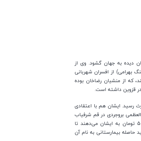
ان ديده به جهان گشود. وی از
گ بهرامی) از افسران شهربانی
، كه از منشيان رضاخان بوده
 در قزوين داشته است.
ث رسید. ايشان هم با اعتقادی
 العظمی بروجردی در قم شرفياب
می‌شود و شرح ماوقع زندگی برادر را توضيح می‌دهد. حضرت آيت الله العظمی بروجردی مبلغ 5000 تومان به ايشان می‌دهند تا
د حاصله بيمارستانی به نام آن