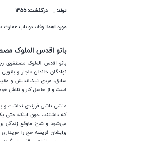
تولد: _ درگذشت: 1355
مورد اهدا: وقف دو باب عمارت د
بانو اقدس الملوک مص
بانو اقدس الملوک مصطفوی رجال
نوادگان خاندان قاجار و بانوی
سابق، مردی نيک‌انديش و مقيد
است و از حاصل كار و تلاش خود 
منشی باشی فرزندی نداشت و به 
كه داشتند، بدون اينکه حتی يک 
برايشان فريضه حج را خريداری ن