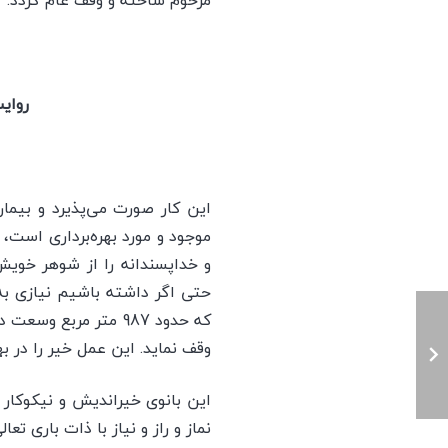
مرحوم ساخته و وقف عام گردد.
روایت
اين كار صورت می‌پذيرد و بيما
موجود و مورد بهره‌برداری است
و خداپسندانه را از شوهر خويش
حتی اگر داشته باشيم نيازی به 
که حدود 987 متر مر
وقف نمايد. اين عمل خير را در بهمن‌ماه 1354 رسماً به ان
نماز و راز و نياز با ذات باری 