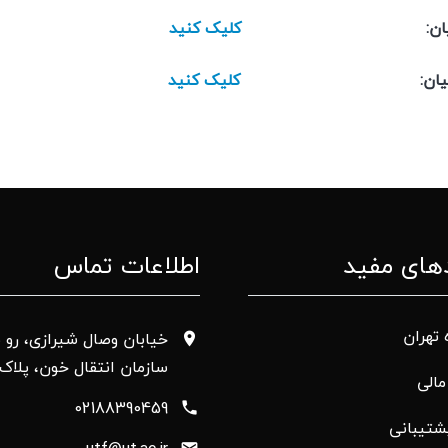
بله بنیاد حامیان:
کلیک کنید
ایتا بنیاد حامیان:
کلیک کنید
های مفید
اطلاعات تماس
 تهران
خیابان وصال شیرازی، رو ب
سازمان انتقال خون، پلاک 50
الی
02188390459
شتیبانی