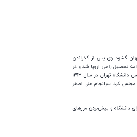
مردادماه 1272 در شیراز دیده به جهان گشود. وی پس از گذراندن
امه تحصیل راهی اروپا شد و در
سال 1311 موفق به اخذ درجه لیسانس حقوق از دانشگاه سوربن شد. از مهمترین اقدامات وی تأسیس دانشگاه تهران در سال 1313
 مجلس کرد. سرانجام علی اصغر
ای دانشگاه و پیش‌بردن مرزهای