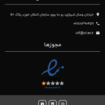
خیابان وصال شیرازی، رو به روی سازمان انتقال خون، پلاک 50
02188390459
utf@ut.ac.ir
مجوزها