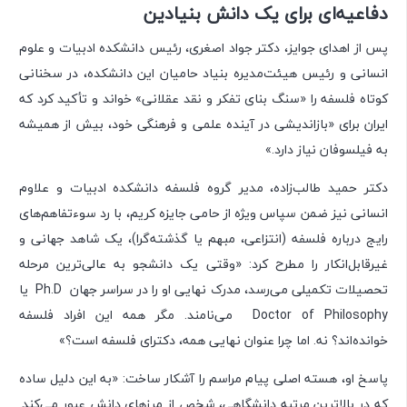
دفاعیه‌ای برای یک دانش بنیادین
پس از اهدای جوایز، دکتر جواد اصغری، رئیس دانشکده ادبیات و علوم
انسانی و رئیس هیئت‌مدیره بنیاد حامیان این دانشکده، در سخنانی
کوتاه فلسفه را «سنگ بنای تفکر و نقد عقلانی» خواند و تأکید کرد که
ایران برای «بازاندیشی در آینده علمی و فرهنگی خود، بیش از همیشه
به فیلسوفان نیاز دارد.»
دکتر حمید طالب‌زاده، مدیر گروه فلسفه دانشکده ادبیات و علاوم
انسانی نیز ضمن سپاس ویژه از حامی جایزه کریم، با رد سوءتفاهم‌های
رایج درباره فلسفه (انتزاعی، مبهم یا گذشته‌گرا)، یک شاهد جهانی و
غیرقابل‌انکار را مطرح کرد: «وقتی یک دانشجو به عالی‌ترین مرحله
تحصیلات تکمیلی می‌رسد، مدرک نهایی او را در سراسر جهان Ph.D یا
Doctor of Philosophy می‌نامند. مگر همه این افراد فلسفه
خوانده‌اند؟ نه. اما چرا عنوان نهایی همه، دکترای فلسفه است؟»
پاسخ او، هسته اصلی پیام مراسم را آشکار ساخت: «به این دلیل ساده
که در بالاترین مرتبه دانشگاهی، شخص از مرزهای دانش عبور می‌کند.