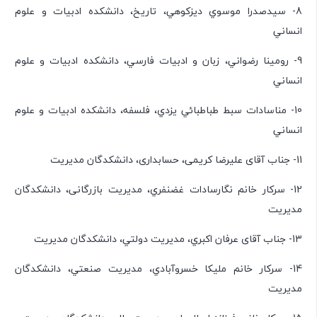
8- سيدصدرا موسوي ديزكوهي، تاريخ، دانشكده ادبيات و علوم
انساني
9- رومينا رضواني، زبان و ادبيات فارسي، دانشكده ادبيات و علوم
انساني
10- مناسادات سبط طباطبائي يزدي، فلسفه، دانشكده ادبيات و علوم
انساني
11- جناب آقای علیرضا کریمی، حسابداری، دانشكدگان مديريت
12- سرکار خانم نگارسادات غضنفري، مديريت بازرگانی، دانشكدگان
مديريت
13- جناب آقای عرفان اكبري، مديريت دولتي، دانشكدگان مديريت
14- سرکار خانم مليكا خسروآبادي، مديريت صنعتي، دانشكدگان
مديريت