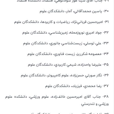
29- جناب آقای سينا طور سوادكوهي، اقتصاد، دانشکده اقتصاد
30- ياسين محمدآقائي، آمار، دانشكدگان علوم‌
31- اميرحسين قرباني‌نژاد، رياضيات و كاربردها، دانشكدگان علوم‌
32- جواد اميري نوروزمحله، زمين‌شناسي، دانشكدگان علوم‌
33- علي توسلي، زيست‌شناسي جانوري، دانشكدگان علوم‌
34- معصومه شكرريز، زيست فناوري، دانشكدگان علوم‌
35- عليرضا واحدزاده، شيمي كاربردي، دانشكدگان علوم‌
36- نگار صورتي حسن‌زاده، علوم كامپيوتر، دانشكدگان علوم‌
37- رضا محمدي، فيزيك، دانشكدگان علوم‌
38- جناب آقای اميرحسين خائف‌زاده، علوم ورزشي، دانشكده علوم
ورزشي و تندرستي