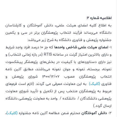
اطلاعیه شماره ۲:
به اطلاع کلیه اعضای هیئت علمی، دانش آموختگان و کارشناسان
دانشگاه می‌رساند فرآیند انتخاب پژوهشگران برتر در سی و یکمین
جشنواره پژوهش و فناوری دانشگاه به شرح زیر می‌باشد:
۱-
اعضای هیئت علمی شاخص واحدها
که جز ۱۰ درصد افراد واجد شرایط
و دارای بالاترین امتیاز گرنت در سامانه RTIS (در بازه زمانی انتخاب) و
نیز دارای دستاوردهای با کیفیت در بخش‌های پژوهشگر پیشکسوت
نمونه، برجسته، نمونه و جوان نمونه می‌باشند، مطابق آئین نامه
انتخاب پژوهشگران مصوب ۰۷/‏۱۲/‏۱۴۰۰‬ شورای پژوهش و
فناوری
(کلیک)
به این معاونت معرفی می گردند. (لازم است فرم‌های
مربوط به پژوهشگران منتخب پس از تکمیل و تأیید شورای معاونت
پژوهشی دانشکدگان / ‏‬ دانشکده / ‏‬ واحد به معاونت پژوهشی دانشگاه
ارسال گردد.)
۲-
دانش آموختگان
محترم ضمن مطالعه آئین نامه جشنواره
(کلیک)
،