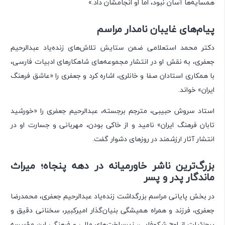
همسایه‌ها آسان نبود، اما او انجامشان داد.»
پیام‌های غایبان نامدار مراسم
دکتر محمد استعلامی ضمن ستایش تلاش‌های زنده‌یاد عبدالرحیم
جعفری، به نقش او در انتشار مجموعه‌های شاهکارهای ادبیات فارسی،
با همکاری استادان صفا و خانلری، اشاره کرد و جعفری را «عاشق فرهنگ
ایران» خواند.
استاد سروش حبیبی، مترجم برجسته، عبدالرحیم جعفری را «خورشید
تابان فرهنگ ایران» نامید و از خاکی بودن، مهربانی و جسارت او در
انتشار آثار ارزشمند در روزهای دشوار گفت.
بزرگ‌ترین ناشر خاورمیانه در دهه پنجاه؛ میراث
ماندگار پدر و پسر
در بخش پایانی مراسم بزرگداشت زنده‌یاد عبدالرحیم جعفری، محمدرضا
جعفری، فرزند و همراه همیشگی بنیان‌گذار امیرکبیر، سخنانی دقیق و
پرجزئیات از اوج شکوفایی، زیرساخت‌های مالی و فرهنگی این مؤسسه