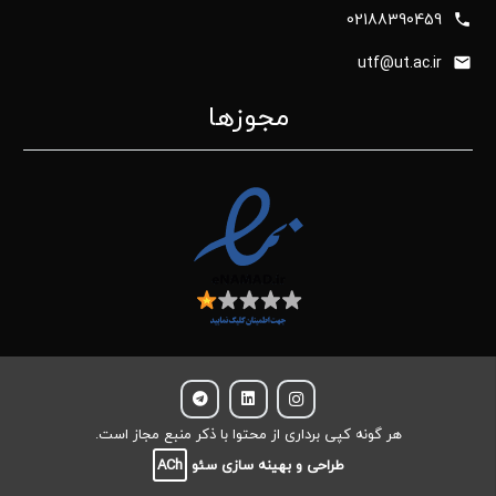
02188390459
utf@ut.ac.ir
مجوزها
هر گونه کپی برداری از محتوا با ذکر منبع مجاز است.
طراحی و بهینه سازی سئو
ACh