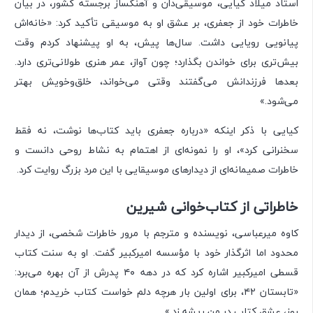
استاد میلاد کیایی، موسیقی‌دان و آهنگساز برجسته کشور، در بیان
خاطرات خود از جعفری، بر عشق او به موسیقی تأکید کرد: «خانه‌اش
پیانویی رویایی داشت. سال‌ها پیش، به او پیشنهاد کردم وقت
بیش‌تری برای خواندن بگذارد؛ چون آواز، عمر هنری طولانی‌تری دارد.
بعدها فرزندانش می‌گفتند وقتی می‌خواند، خلق‌وخویش بهتر
می‌شود.»
کیایی با ذکر اینکه «درباره جعفری باید کتاب‌ها نوشت، نه فقط
سخنرانی کرد»، او را نمونه‌ای از اهتمام به نشاط روحی دانست و
خاطرات صمیمانه‌ای از دیدارهای موسیقایی با این مرد بزرگ روایت کرد.
خاطراتی از کتاب‌خوانی شیرین
کاوه میرعباسی، نویسنده و مترجم با مرور خاطرات شخصی، از دیدار
محدود اما اثرگذار خود با مؤسسه امیرکبیر گفت. او به سنت کتاب
قسطی امیرکبیر اشاره کرد که در دهه ۴۰ پدرش از آن بهره می‌برد:
«تابستان ۴۲، برای اولین بار هرچه دلم خواست کتاب خریدم؛ همان
روز، عشق کتاب در من ریشه زد.»