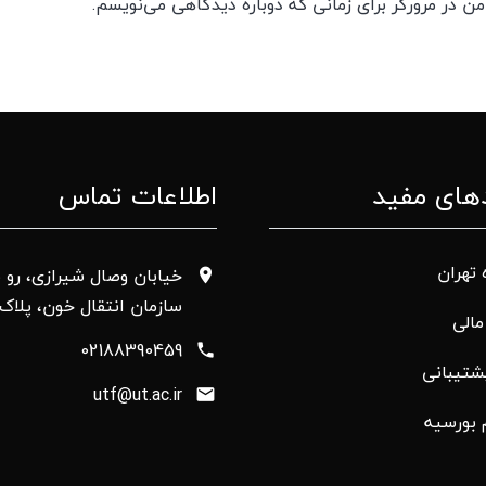
ن در مرورگر برای زمانی که دوباره دیدگاهی می‌نویسم.
های مفید
اطلاعات تماس
 تهران
خیابان وصال شیرازی، رو ب
سازمان انتقال خون، پلاک 50
الی
02188390459
شتیبانی
utf@ut.ac.ir
 بورسیه