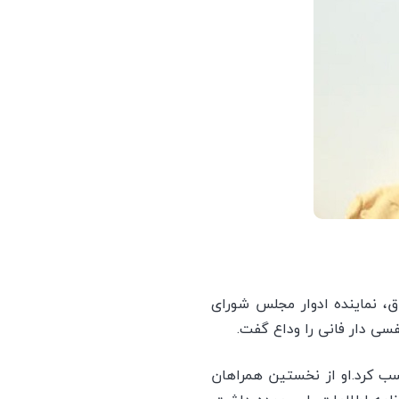
 در عراق، نماینده ادوار مجلس شورای
صیلات حوزوی کسب کرد.او از نخستین همراهان