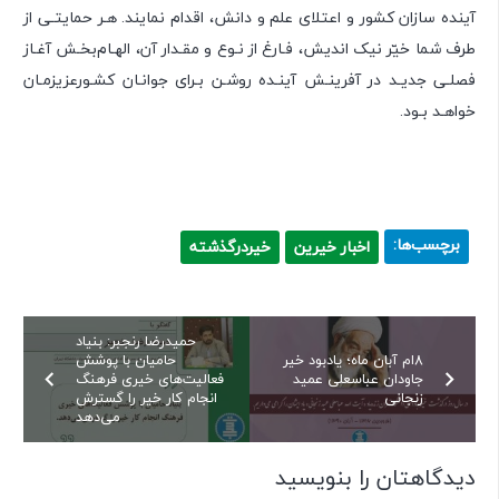
آینده سازان کشور و اعتلای علم و دانش، اقدام نمایند. ‎هـر حمایتـی از
طرف شما خیّر نیک اندیش، فـارغ از نـوع و مقـدار آن، الهـام‌بخـش آغـاز
فصلـی جدیـد در آفرینـش آینـده روشـن بـرای جوانـان کشـورعزیزمـان
خواهـد بـود.
برچسب‌ها:
اخبار خیرین
خیردرگذشته
حمیدرضا رنجبر: بنیاد
8ام آبان ماه؛ یادبود خیر
حامیان با پوشش
جاودان عباسعلی عمید
فعالیت‌های خیری فرهنگ
زنجانی
انجام کار خیر را گسترش
می‌دهد
دیدگاهتان را بنویسید