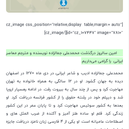
[cz_image css_position=”relative;display: table;margin:0 auto”
id=”cz_107447″ image=”7810″][/cz_image]
25 امین سالروز درگذشت محمدعلی جمالزاده نویسنده و مترجم معاصر
ایرانی را گرامی می‌داریم.
محمدعلی جمالزاده ادیب و شاعر ایرانی در دی ماه 1270 در اصفهان
دیده به جهان گشود. او در 12 سالگی به همراه خانواده به تهران
مهاجرت کرد و پس از چند سال به بیروت رفت. در ادامه رهسپار اروپا
شد و دیپلم خود در رشته حقوق را از کشور فرانسه دریافت کرد. او
بعدها به کشور سوئیس مهاجرت کرد و تا پایان عمر در این کشور
زندگی کرد. قلم او ساده طنز آمیز و آکنده از ضرب المثل های و
اصطلاحات عامیانه است. او یکی از 4 فارسی زبان نامزد دریافت جایزه