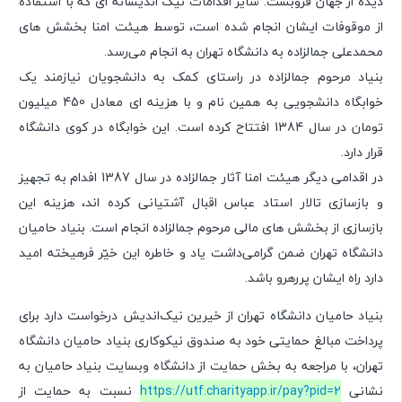
دیده از جهان فروبست. سایر اقدامات نیک اندیشانه ای که با استفاده
از موقوفات ایشان انجام شده است، توسط هیئت امنا بخشش های
محمدعلی جمالزاده به دانشگاه تهران به انجام می‌‌رسد.
بنیاد مرحوم جمالزاده در راستای کمک به دانشجویان نیازمند یک
خوابگاه دانشجویی به همین نام و با هزینه ای معادل 450 میلیون
تومان در سال 1384 افتتاح کرده است. این خوابگاه در کوی دانشگاه
قرار دارد.
در اقدامی دیگر هیئت امنا آثار جمالزاده در سال 1387 افدام به تجهیز
و بازسازی تالار استاد عباس اقبال آشتیانی کرده اند، هزینه این
بازسازی از بخشش های مالی مرحوم جمالزاده انجام است. بنیاد حامیان
دانشگاه تهران ضمن گرامی‌داشت یاد و خاطره این خیّر فرهیخته امید
دارد راه ایشان پررهرو باشد.
بنیاد حامیان دانشگاه تهران از خیرین نیک‌اندیش درخواست دارد برای
پرداخت مبالغ حمایتی خود به صندوق نیکوکاری بنیاد حامیان دانشگاه
تهران، با مراجعه به بخش حمایت از دانشگاه وبسایت بنیاد حامیان به
نشانی
https://utf.charityapp.ir/pay?pid=2
نسبت به حمایت از